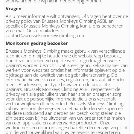
voorwaarden die wij hierin hebben opgenomen.
Vragen
Als u meer informatie wilt ontvangen, Of vragen hebt over de
privacy policy van Brussels Monkeys Climbing ASBL en
specifiek Brussels Monkeys Climbing, kun u ons benaderen
via e-mail. Ons e-mailadres is
contact@brusselsmonkeysclimbing.com.
Monitoren gedrag bezoeker
Brussels Monkeys Climbing maakt gebruik van verschillende
technieken om bij te houden wie de website/app bezoekt,
hoe deze bezoeker zich op de website gedraagt en welke
pagina’s worden bezocht. Dat is een gebruikelijke manier van
werken voor websites omdat het informatie oplevert op die
bijdraagt aan de kwaliteit van de gebruikerservaring. De
informatie die we, via cookies, registreren, bestaat uit onder
meer IP-adressen, het type browser en de bezochte
pagina’s. Brussels Monkeys Climbing ASBL respecteert de
privacy van alle gebruikers van haar site en draagt er zorg
voor dat de persoonlijke informatie die u ons verschaft
vertrouwelijk wordt behandeld. Brussels Monkeys Climbing
zal uw persoonlijke gegevens niet aan derden verkopen en
zal deze uitsluitend aan derden ter beschikking stellen die
zijn betrokken bij het uitvoeren van uw order tot het maken
van een applicatie en aanverwante producten. Onze
werknemers en door ons ingeschakelde derden zijn verplicht
om de vertrouwelijkheid van uw gegevens te respecteren.