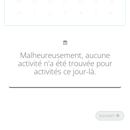
24
25
26
27
28
29
30
31
1
2
3
4
5
6
Malheureusement, aucune
activité n'a été trouvée pour
activités ce jour-là.
SUIVANT